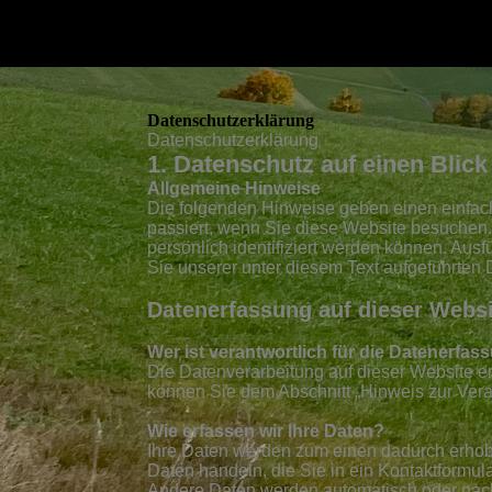
Datenschutzerklärung
Datenschutzerklärung
1. Datenschutz auf einen Blick
Allgemeine Hinweise
Die folgenden Hinweise geben einen einfac
passiert, wenn Sie diese Website besuchen
persönlich identifiziert werden können. Au
Sie unserer unter diesem Text aufgeführten
Datenerfassung auf dieser Webs
Wer ist verantwortlich für die Datenerfas
Die Datenverarbeitung auf dieser Website e
können Sie dem Abschnitt „Hinweis zur Vera
Wie erfassen wir Ihre Daten?
Ihre Daten werden zum einen dadurch erhoben
Daten handeln, die Sie in ein Kontaktformul
Andere Daten werden automatisch oder nach