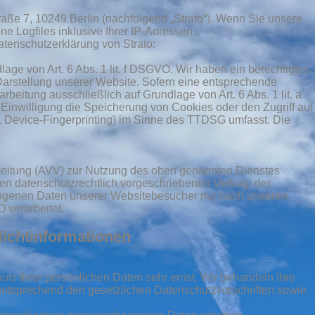
traße 7, 10249 Berlin (nachfolgend „Strato“). Wenn Sie unsere
ne Logfiles inklusive Ihrer IP-Adressen.
tenschutzerklärung von Strato:
age von Art. 6 Abs. 1 lit. f DSGVO. Wir haben ein berechtigtes
 Darstellung unserer Website. Sofern eine entsprechende
arbeitung ausschließlich auf Grundlage von Art. 6 Abs. 1 lit. a
inwilligung die Speicherung von Cookies oder den Zugriff auf
B. Device-Fingerprinting) im Sinne des TTDSG umfasst. Die
rbeitung (AVV) zur Nutzung des oben genannten Dienstes
en datenschutzrechtlich vorgeschriebenen Vertrag, der
zogenen Daten unserer Websitebesucher nur nach unseren
verarbeitet.
lichtinformationen
tz Ihrer persönlichen Daten sehr ernst. Wir behandeln Ihre
ntsprechend den gesetzlichen Datenschutzvorschriften sowie