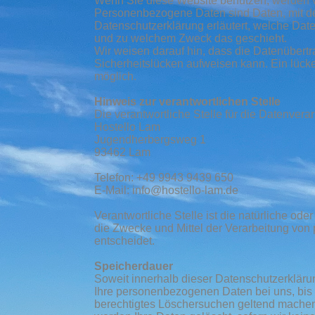
Wenn Sie diese Website benutzen, werden
Personenbezogene Daten sind Daten, mit den
Datenschutzerklärung erläutert, welche Daten
und zu welchem Zweck das geschieht.
Wir weisen darauf hin, dass die Datenübertr
Sicherheitslücken aufweisen kann. Ein lücken
möglich.
Hinweis zur verantwortlichen Stelle
Die verantwortliche Stelle für die Datenverar
Hostello Lam
Jugendherbergsweg 1
93462 Lam
Telefon: +49 9943 9439 650
E-Mail: info@hostello-lam.de
Verantwortliche Stelle ist die natürliche od
die Zwecke und Mittel der Verarbeitung von
entscheidet.
Speicherdauer
Soweit innerhalb dieser Datenschutzerkläru
Ihre personenbezogenen Daten bei uns, bis d
berechtigtes Löschersuchen geltend machen 