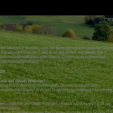
hen Überblick darüber, was mit Ihren personenbezogenen Date
. Personenbezogene Daten sind alle Daten, mit denen Sie
sführliche Informationen zum Thema Datenschutz entnehmen
 Datenschutzerklärung.
ite
sung auf dieser Website?
rfolgt durch den Websitebetreiber. Dessen Kontaktdaten
ntwortlichen Stelle“ in dieser Datenschutzerklärung entnehmen
, dass Sie uns diese mitteilen. Hierbei kann es sich z. B. um
ar eingeben.
 Ihrer Einwilligung beim Besuch der Website durch unsere IT