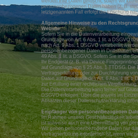
werden Ihre Daten gelöscht, sofern wir kein
personenbezogenen Daten haben (z. B. steue
letztgenannten Fall erfolgt die Löschung nac
Allgemeine Hinweise zu den Rechtsgrund
Website
Sofern Sie in die Datenverarbeitung eingewi
Grundlage von Art. 6 Abs. 1 lit. a DSGVO bz
nach Art. 9 Abs. 1 DSGVO verarbeitet werden
personenbezogener Daten in Drittstaaten er
49 Abs. 1 lit. a DSGVO. Sofern Sie in die Sp
Ihr Endgerät (z. B. via Device-Fingerprinting
auf Grundlage von § 25 Abs. 1 TTDSG. Die Ein
Vertragserfüllung oder zur Durchführung vor
Daten auf Grundlage des Art. 6 Abs. 1 lit. b
zur Erfüllung einer rechtlichen Verpflichtung
Die Datenverarbeitung kann ferner auf Grundl
DSGVO erfolgen. Über die jeweils im Einzel
Absätzen dieser Datenschutzerklärung inform
Empfänger von personenbezogenen Dat
Im Rahmen unserer Geschäftstätigkeit arbei
ist teilweise auch eine Übermittlung von pe
Wir geben personenbezogene Daten nur dann
Vertragserfüllung erforderlich ist, wenn wir 