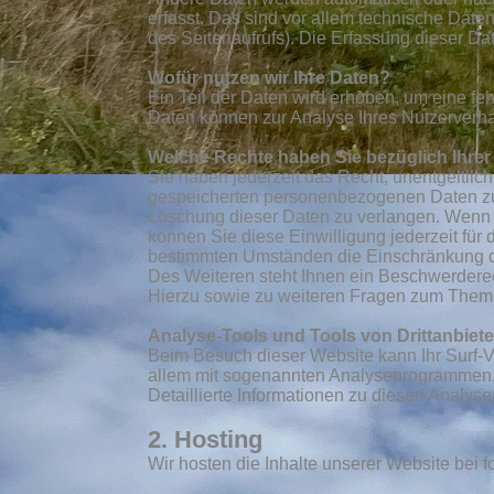
erfasst. Das sind vor allem technische Daten
des Seitenaufrufs). Die Erfassung dieser Dat
Wofür nutzen wir Ihre Daten?
Ein Teil der Daten wird erhoben, um eine feh
Daten können zur Analyse Ihres Nutzerverh
Welche Rechte haben Sie bezüglich Ihre
Sie haben jederzeit das Recht, unentgeltlic
gespeicherten personenbezogenen Daten zu 
Löschung dieser Daten zu verlangen. Wenn S
können Sie diese Einwilligung jederzeit für
bestimmten Umständen die Einschränkung d
Des Weiteren steht Ihnen ein Beschwerderec
Hierzu sowie zu weiteren Fragen zum Thema
Analyse-Tools und Tools von Drittanbiet
Beim Besuch dieser Website kann Ihr Surf-V
allem mit sogenannten Analyseprogrammen
Detaillierte Informationen zu diesen Analy
2. Hosting
Wir hosten die Inhalte unserer Website bei 