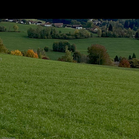
n
.
Systeme