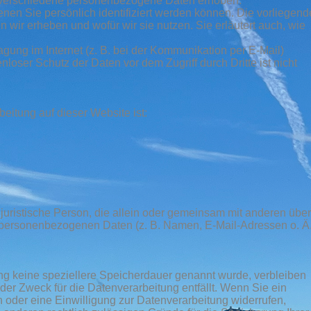
 verschiedene personenbezogene Daten erhoben.
en Sie persönlich identifiziert werden können. Die vorliegend
 wir erheben und wofür wir sie nutzen. Sie erläutert auch, wie
agung im Internet (z. B. bei der Kommunikation per E-Mail)
loser Schutz der Daten vor dem Zugriff durch Dritte ist nicht
beitung auf dieser Website ist:
er juristische Person, die allein oder gemeinsam mit anderen übe
 personenbezogenen Daten (z. B. Namen, E-Mail-Adressen o. Ä.
ng keine speziellere Speicherdauer genannt wurde, verbleiben
er Zweck für die Datenverarbeitung entfällt. Wenn Sie ein
oder eine Einwilligung zur Datenverarbeitung widerrufen,