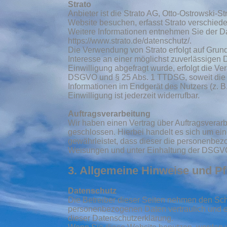
Strato
Anbieter ist die Strato AG, Otto-Ostrowski-S
Website besuchen, erfasst Strato verschiede
Weitere Informationen entnehmen Sie der Da
https://www.strato.de/datenschutz/.
Die Verwendung von Strato erfolgt auf Grundl
Interesse an einer möglichst zuverlässigen
Einwilligung abgefragt wurde, erfolgt die Ver
DSGVO und § 25 Abs. 1 TTDSG, soweit die E
Informationen im Endgerät des Nutzers (z. 
Einwilligung ist jederzeit widerrufbar.
Auftragsverarbeitung
Wir haben einen Vertrag über Auftragsvera
geschlossen. Hierbei handelt es sich um ein
gewährleistet, dass dieser die personenbe
Weisungen und unter Einhaltung der DSGVO 
3. Allgemeine Hinweise und Pf
Datenschutz
Die Betreiber dieser Seiten nehmen den Schu
personenbezogenen Daten vertraulich und e
dieser Datenschutzerklärung.