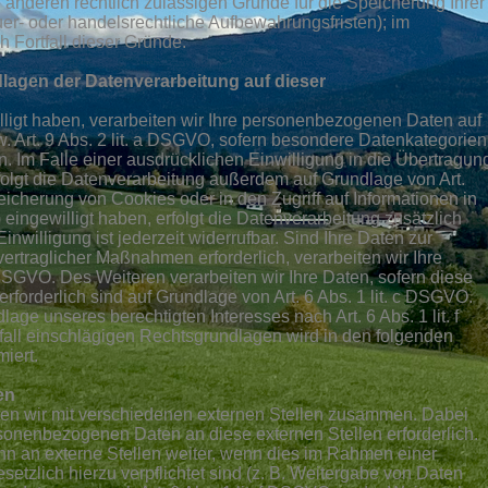
e anderen rechtlich zulässigen Gründe für die Speicherung Ihrer
r- oder handelsrechtliche Aufbewahrungsfristen); im
h Fortfall dieser Gründe.
lagen der Datenverarbeitung auf dieser
lligt haben, verarbeiten wir Ihre personenbezogenen Daten auf
w. Art. 9 Abs. 2 lit. a DSGVO, sofern besondere Datenkategorien
. Im Falle einer ausdrücklichen Einwilligung in die Übertragun
folgt die Datenverarbeitung außerdem auf Grundlage von Art.
eicherung von Cookies oder in den Zugriff auf Informationen in
) eingewilligt haben, erfolgt die Datenverarbeitung zusätzlich
willigung ist jederzeit widerrufbar. Sind Ihre Daten zur
vertraglicher Maßnahmen erforderlich, verarbeiten wir Ihre
 DSGVO. Des Weiteren verarbeiten wir Ihre Daten, sofern diese
 erforderlich sind auf Grundlage von Art. 6 Abs. 1 lit. c DSGVO.
age unseres berechtigten Interesses nach Art. 6 Abs. 1 lit. f
fall einschlägigen Rechtsgrundlagen wird in den folgenden
iert.
en
ten wir mit verschiedenen externen Stellen zusammen. Dabei
rsonenbezogenen Daten an diese externen Stellen erforderlich.
 an externe Stellen weiter, wenn dies im Rahmen einer
gesetzlich hierzu verpflichtet sind (z. B. Weitergabe von Daten