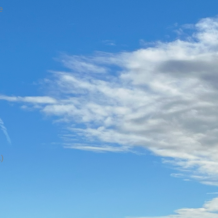
e
r
)