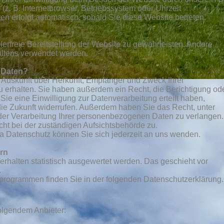
 (z. B. Internetbrowser, Betriebssystem oder Uhrzeit
en erfolgt automatisch, sobald Sie diese Website betreten.
lerfreie Bereitstellung der Website zu gewährleisten. Andere
altens verwendet werden.
r Daten?
h Auskunft über Herkunft, Empfänger und Zweck Ihrer
erhalten. Sie haben außerdem ein Recht, die Berichtigung od
ie eine Einwilligung zur Datenverarbeitung erteilt haben,
 die Zukunft widerrufen. Außerdem haben Sie das Recht, unter
er Verarbeitung Ihrer personenbezogenen Daten zu verlangen.
ht bei der zuständigen Aufsichtsbehörde zu.
 Datenschutz können Sie sich jederzeit an uns wenden.
ern
erhalten statistisch ausgewertet werden. Das geschieht vor
.
seprogrammen finden Sie in der folgenden
Datenschutzerklärung.
folgendem Anbieter: