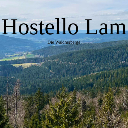
Hostello Lam
Die Waldherberge