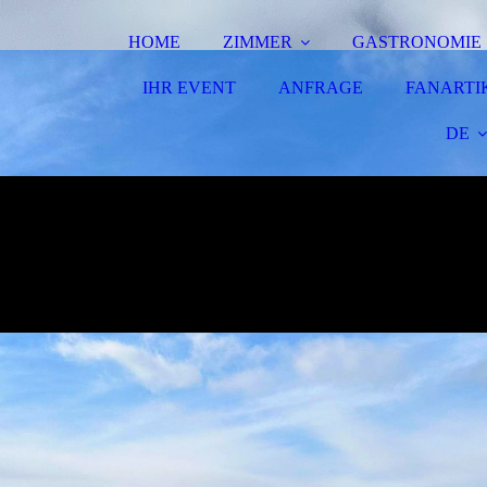
HOME
ZIMMER
GASTRONOMIE
IHR EVENT
ANFRAGE
FANARTI
DE