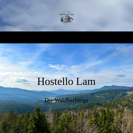
Hostello Lam
Die Waldherberge