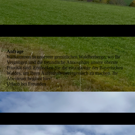
Anfrage­
Willkommen in unserem gemütlichen Waldherberge, wo Ihr
Vergnügen und die freundliche Atmosphäre unsere oberste
Priorität sind. Entdecken Sie die einzigartige des Bayerischen
Waldes, um Ihren Aufenthalt unvergesslich zu machen. Ihr
Abenteuer beginnt hier!
Urlaub bei Freunden